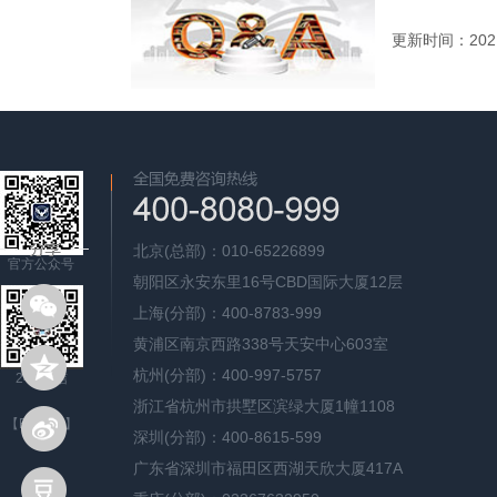
更新时间：2021
北京(总部)：010-65226899
官方公众号
朝阳区永安东里16号CBD国际大厦12层
上海(分部)：400-8783-999
黄浦区南京西路338号天安中心603室
杭州(分部)：400-997-5757
24H微信
浙江省杭州市拱墅区滨绿大厦1幢1108
【English】
深圳(分部)：400-8615-599
广东省深圳市福田区西湖天欣大厦417A