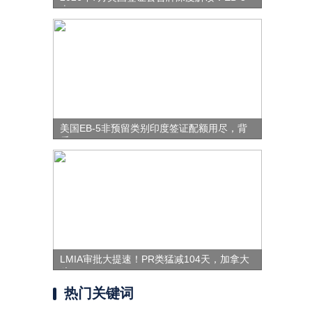
表
美国EB-5非预留类别印度签证配额用尽，背
后
LMIA审批大提速！PR类猛减104天，加拿大
移
热门关键词