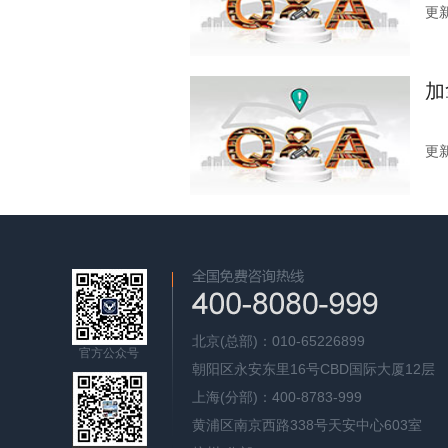
更新
加
更新
北京(总部)：010-65226899
官方公众号
朝阳区永安东里16号CBD国际大厦12层
上海(分部)：400-8783-999
黄浦区南京西路338号天安中心603室