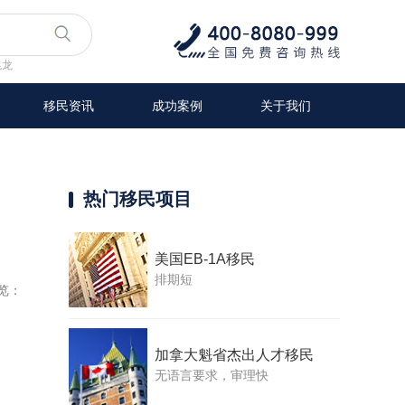
兆龙
移民资讯
成功案例
关于我们
热门移民项目
美国EB-1A移民
排期短
览：
加拿大魁省杰出人才移民
无语言要求，审理快