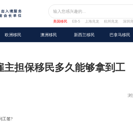
美国移民
EB-5
上海兆龙
杭州兆龙
深圳
欧洲移民
澳洲移民
新西兰移民
巴拿马移民
雇主担保移民多久能够拿到工
浏
到工签?