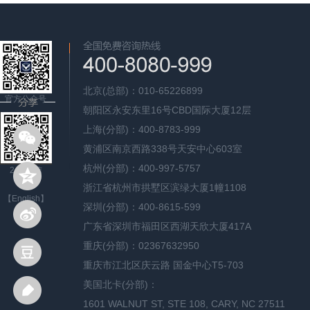
北京(总部)：010-65226899
官方公众号
朝阳区永安东里16号CBD国际大厦12层
上海(分部)：400-8783-999
黄浦区南京西路338号天安中心603室
杭州(分部)：400-997-5757
24H微信
浙江省杭州市拱墅区滨绿大厦1幢1108
【English】
深圳(分部)：400-8615-599
广东省深圳市福田区西湖天欣大厦417A
重庆(分部)：02367632950
重庆市江北区庆云路 国金中心T5-703
美国北卡(分部)：
1601 WALNUT ST, STE 108, CARY, NC 27511