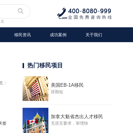
兆龙
移民资讯
成功案例
关于我们
热门移民项目
览：
美国EB-1A移民
排期短
加拿大魁省杰出人才移民
无语言要求，审理快
关签