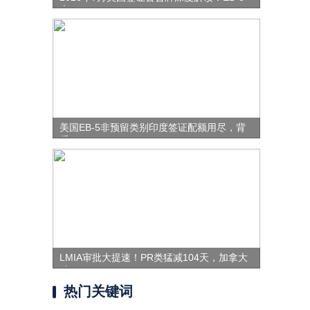
表
美国EB-5非预留类别印度签证配额用尽，背
后
LMIA审批大提速！PR类猛减104天，加拿大
移
热门关键词