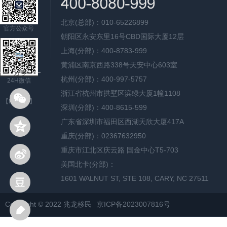
北京(总部)：010-65226899
官方公众号
朝阳区永安东里16号CBD国际大厦12层
上海(分部)：400-8783-999
黄浦区南京西路338号天安中心603室
杭州(分部)：400-997-5757
24H微信
浙江省杭州市拱墅区滨绿大厦1幢1108
【English】
深圳(分部)：400-8615-599
广东省深圳市福田区西湖天欣大厦417A
重庆(分部)：02367632950
重庆市江北区庆云路 国金中心T5-703
美国北卡(分部)：
1601 WALNUT ST, STE 108, CARY, NC 27511
Copyright © 2022 兆龙移民
京ICP备2023007816号