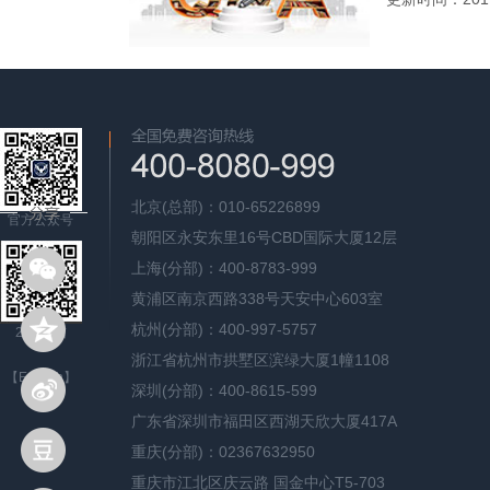
北京(总部)：010-65226899
官方公众号
朝阳区永安东里16号CBD国际大厦12层
上海(分部)：400-8783-999
黄浦区南京西路338号天安中心603室
杭州(分部)：400-997-5757
24H微信
浙江省杭州市拱墅区滨绿大厦1幢1108
【English】
深圳(分部)：400-8615-599
广东省深圳市福田区西湖天欣大厦417A
重庆(分部)：02367632950
重庆市江北区庆云路 国金中心T5-703