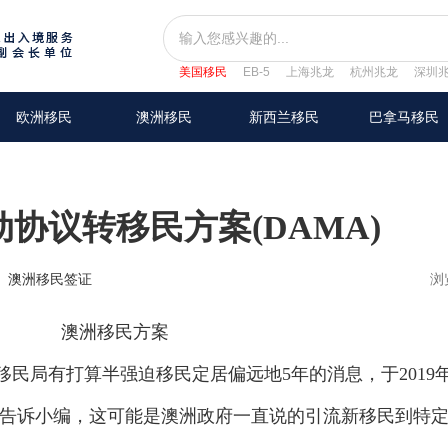
美国移民
EB-5
上海兆龙
杭州兆龙
深圳
欧洲移民
澳洲移民
新西兰移民
巴拿马移民
协议转移民方案(DAMA)
澳洲移民签证
浏
局有打算半强迫移民定居偏远地5年的消息，于2019
问告诉小编，这可能是澳洲政府一直说的引流新移民到特