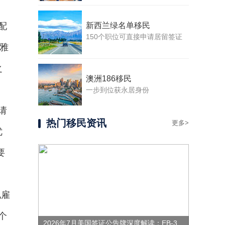
配
新西兰绿名单移民
150个职位可直接申请居留签证
为雅
之
澳洲186移民
一步到位获永居身份
请
热门移民资讯
更多>
优
要
地雇
个
2026年7月美国签证公告牌深度解读：EB-3