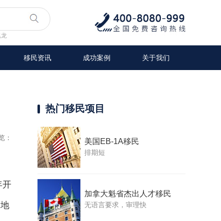
兆龙
移民资讯
成功案例
关于我们
热门移民项目
览：
美国EB-1A移民
排期短
年开
加拿大魁省杰出人才移民
定地
无语言要求，审理快