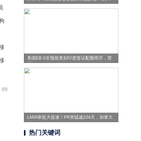
表
员
构
移
美国EB-5非预留类别印度签证配额用尽，背
移
后
(0)
LMIA审批大提速！PR类猛减104天，加拿大
移
热门关键词