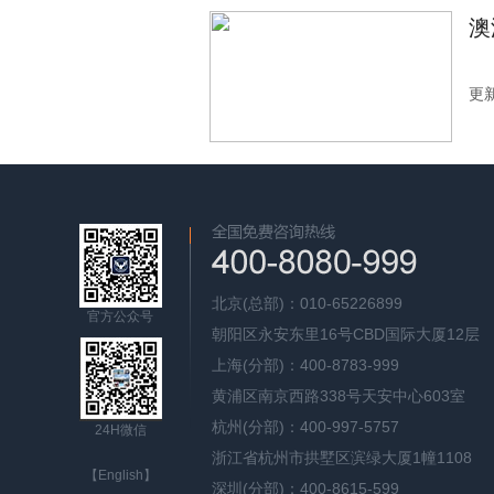
澳
更新
北京(总部)：010-65226899
官方公众号
朝阳区永安东里16号CBD国际大厦12层
上海(分部)：400-8783-999
黄浦区南京西路338号天安中心603室
杭州(分部)：400-997-5757
24H微信
浙江省杭州市拱墅区滨绿大厦1幢1108
【English】
深圳(分部)：400-8615-599