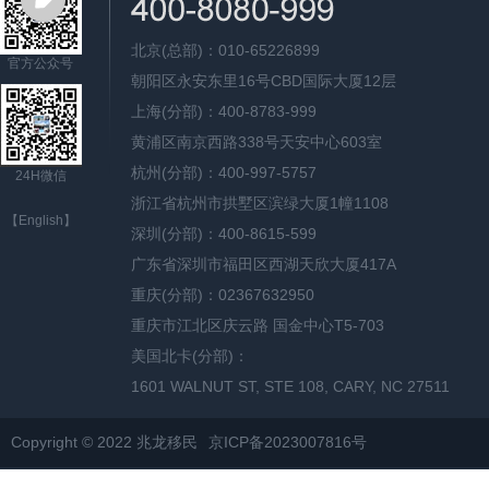
北京(总部)：010-65226899
官方公众号
朝阳区永安东里16号CBD国际大厦12层
上海(分部)：400-8783-999
黄浦区南京西路338号天安中心603室
杭州(分部)：400-997-5757
24H微信
浙江省杭州市拱墅区滨绿大厦1幢1108
【English】
深圳(分部)：400-8615-599
广东省深圳市福田区西湖天欣大厦417A
重庆(分部)：02367632950
重庆市江北区庆云路 国金中心T5-703
美国北卡(分部)：
1601 WALNUT ST, STE 108, CARY, NC 27511
Copyright © 2022 兆龙移民
京ICP备2023007816号