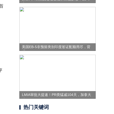
表
首
美国EB-5非预留类别印度签证配额用尽，背
后
评
LMIA审批大提速！PR类猛减104天，加拿大
移
热门关键词