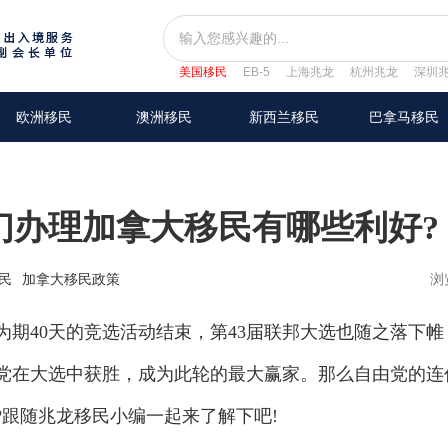
美国移民
EB-5
上海兆龙
杭州兆龙
深圳
欧洲移民
澳洲移民
新西兰移民
巴拿马移民
们办理加拿大移民有哪些利好?
民
加拿大移民政策
浏
期40天的竞选活动结束，第43届联邦大选也随之落下帷
党在大选中获胜，成为此轮的最大赢家。那么自由党的连
?跟随兆龙移民小编一起来了解下吧!