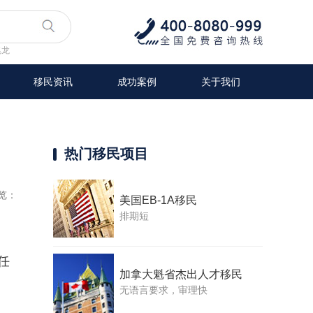
兆龙
移民资讯
成功案例
关于我们
热门移民项目
览：
美国EB-1A移民
排期短
任
加拿大魁省杰出人才移民
无语言要求，审理快