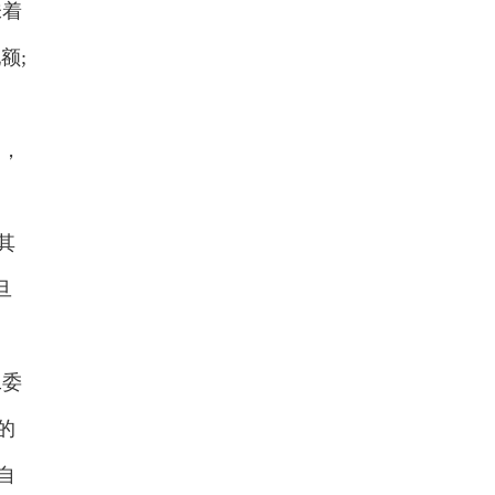
味着
额;
目，
其
旦
工委
的
自