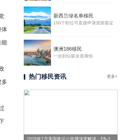
党
新西兰绿名单移民
150个职位可直接申请居留签证
整体
未能
澳洲186移民
一步到位获永居身份
政
热门移民资讯
更多>
建多
过
下
2026年7月美国签证公告牌深度解读：EB-3