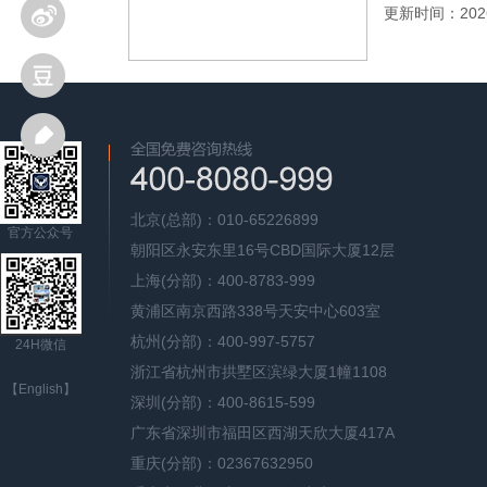
更新时间：2026
北京(总部)：010-65226899
官方公众号
朝阳区永安东里16号CBD国际大厦12层
上海(分部)：400-8783-999
黄浦区南京西路338号天安中心603室
杭州(分部)：400-997-5757
24H微信
浙江省杭州市拱墅区滨绿大厦1幢1108
【English】
深圳(分部)：400-8615-599
广东省深圳市福田区西湖天欣大厦417A
重庆(分部)：02367632950