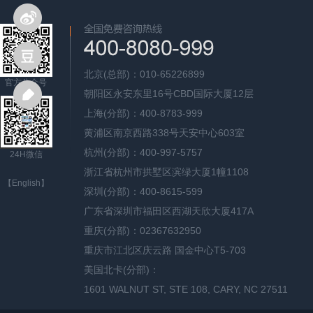
北京(总部)：010-65226899
官方公众号
朝阳区永安东里16号CBD国际大厦12层
上海(分部)：400-8783-999
黄浦区南京西路338号天安中心603室
杭州(分部)：400-997-5757
24H微信
浙江省杭州市拱墅区滨绿大厦1幢1108
【English】
深圳(分部)：400-8615-599
广东省深圳市福田区西湖天欣大厦417A
重庆(分部)：02367632950
重庆市江北区庆云路 国金中心T5-703
美国北卡(分部)：
1601 WALNUT ST, STE 108, CARY, NC 27511