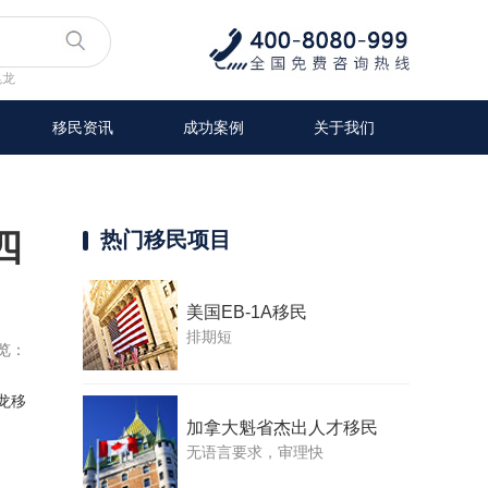
兆龙
移民资讯
成功案例
关于我们
四
热门移民项目
美国EB-1A移民
排期短
览：
龙移
加拿大魁省杰出人才移民
无语言要求，审理快