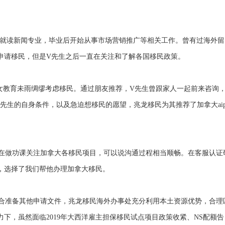
科就读新闻专业，毕业后开始从事市场营销推广等相关工作。曾有过海外留
申请移民，但是V先生之后一直在关注和了解各国移民政策。
教育未雨绸缪考虑移民。通过朋友推荐，V先生曾跟家人一起前来咨询
先生的自身条件，以及急迫想移民的愿望，兆龙移民为其推荐了加拿大aip
做功课关注加拿大各移民项目，可以说沟通过程相当顺畅。在客服认证
，选择了我们帮他办理加拿大移民。
准备其他申请文件，兆龙移民海外办事处充分利用本土资源优势，合理
下，虽然面临2019年大西洋雇主担保移民试点项目政策收紧、NS配额告