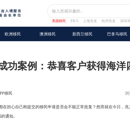
美国移民
EB-5
上海兆龙
杭州兆龙
深圳
欧洲移民
澳洲移民
新西兰移民
巴拿马移民
民成功案例：恭喜客户获得海洋
PP移民
浏
在担心自己刚提交的移民申请是否会不能正常批复？然而就在今日，兆
书的通知。