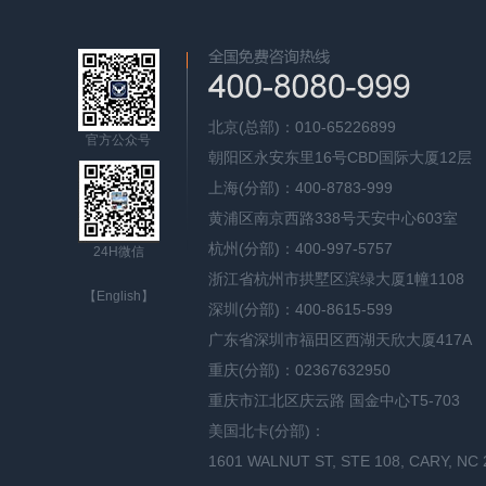
北京(总部)：010-65226899
官方公众号
朝阳区永安东里16号CBD国际大厦12层
上海(分部)：400-8783-999
黄浦区南京西路338号天安中心603室
杭州(分部)：400-997-5757
24H微信
浙江省杭州市拱墅区滨绿大厦1幢1108
【English】
深圳(分部)：400-8615-599
广东省深圳市福田区西湖天欣大厦417A
重庆(分部)：02367632950
重庆市江北区庆云路 国金中心T5-703
美国北卡(分部)：
1601 WALNUT ST, STE 108, CARY, NC 