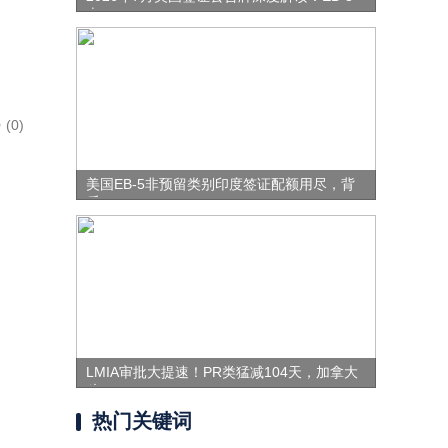
表
(0)
美国EB-5非预留类别印度签证配额用尽，背
后
LMIA审批大提速！PR类猛减104天，加拿大
移
热门关键词