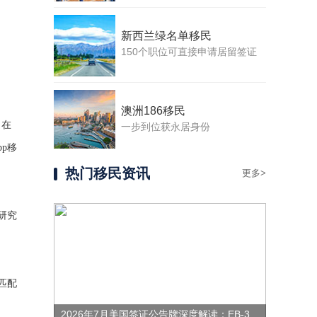
新西兰绿名单移民
150个职位可直接申请居留签证
澳洲186移民
，在
一步到位获永居身份
p移
热门移民资讯
更多>
研究
匹配
2026年7月美国签证公告牌深度解读：EB-3