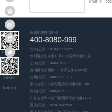
更新时间：2026
北京(总部)：010-65226899
官方公众号
朝阳区永安东里16号CBD国际大厦12层
上海(分部)：400-8783-999
黄浦区南京西路338号天安中心603室
杭州(分部)：400-997-5757
24H微信
浙江省杭州市拱墅区滨绿大厦1幢1108
【English】
深圳(分部)：400-8615-599
广东省深圳市福田区西湖天欣大厦417A
重庆(分部)：02367632950