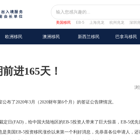
美国移民
EB-5
上海兆龙
杭州兆龙
深圳
欧洲移民
澳洲移民
新西兰移民
巴拿马移民
前进165天！
浏
布了2020年3月（2020财年第6个月）的签证公告牌情况。
裁定日(FAD)，给中国大陆地区的EB-5投资人带来了巨大惊喜，EB-5优
日！这也是美国EB-5投资移民涨价以来第一个利好消息，先恭喜各位申请人，还