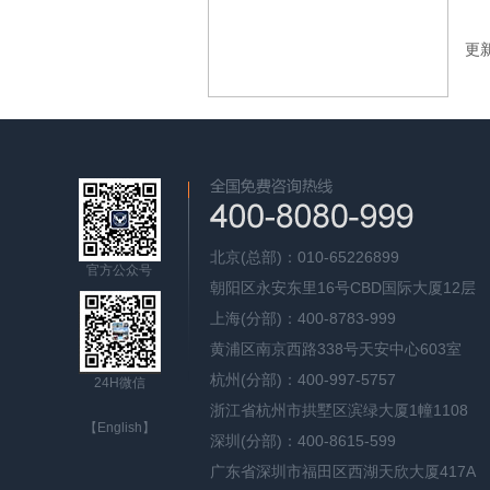
更新
北京(总部)：010-65226899
官方公众号
朝阳区永安东里16号CBD国际大厦12层
上海(分部)：400-8783-999
黄浦区南京西路338号天安中心603室
杭州(分部)：400-997-5757
24H微信
浙江省杭州市拱墅区滨绿大厦1幢1108
【English】
深圳(分部)：400-8615-599
广东省深圳市福田区西湖天欣大厦417A