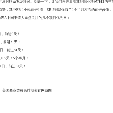
可及时联系兆龙移民。冷静一下，让我们再去看看其他职业移民项目的当
，其中EB-1小幅前进1周，EB-2则是保持了1个半月左右的前进步伐，
下为表A中国申请人重点关注的几个项目优先日：
1日，前进9天！
5日，前进31天！
22日，前进81天！
进165天！5个半月！
月1日，前进31天！
美国商业类移民排期表官网截图