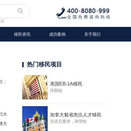
兆龙
移民资讯
成功案例
关于我们
热门移民项目
览：
美国EB-1A移民
排期短
先日大
加拿大魁省杰出人才移民
无语言要求，审理快
请大