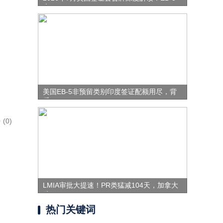
表
美国EB-5非预留类别印度签证配额用尽，背
后
(0)
LMIA审批大提速！PR类猛减104天，加拿大
移
热门关键词