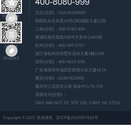
北京(总部)：010-65226899
官方公众号
朝阳区永安东里16号CBD国际大厦12层
上海(分部)：400-8783-999
黄浦区南京西路338号天安中心603室
杭州(分部)：400-997-5757
24H微信
浙江省杭州市拱墅区滨绿大厦1幢1108
【English】
深圳(分部)：400-8615-599
广东省深圳市福田区西湖天欣大厦417A
重庆(分部)：02367632950
重庆市江北区庆云路 国金中心T5-703
美国北卡(分部)：
1601 WALNUT ST, STE 108, CARY, NC 27511
Copyright © 2022 兆龙移民
京ICP备2023007816号
网站地图