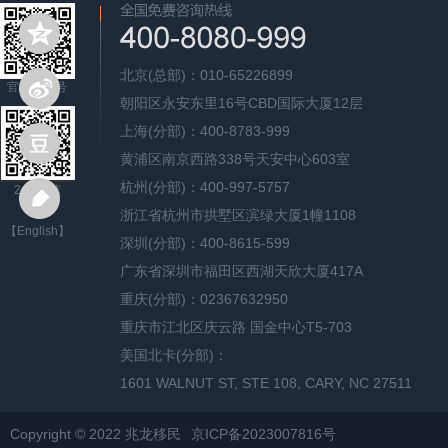
北京(总部)：010-65226899
官方公众号
朝阳区永安东里16号CBD国际大厦12层
上海(分部)：400-8783-999
黄浦区南京西路338号天安中心603室
杭州(分部)：400-997-5757
24H微信
浙江省杭州市拱墅区滨绿大厦1幢1108
【English】
深圳(分部)：400-8615-599
广东省深圳市福田区西湖天欣大厦417A
重庆(分部)：02367632950
重庆市江北区庆云路 国金中心T5-703
美国北卡(分部)：
1601 WALNUT ST, STE 108, CARY, NC 27511
Copyright © 2022 兆龙移民
京ICP备2023007816号