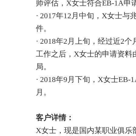
师评估，
X
女士符合
EB-1A
申
· 2017
年
12
月中旬，
X
女士与
件。
· 2018
年
2
月上旬，经过近
2
个
工作之后，
X
女士的申请资料
局。
· 2018
年
9
月下旬，
X
女士
EB-1
月。
客户详情：
X
女士，现是国内某职业俱乐