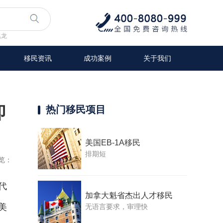
兆龙
移民资讯
成功案例
关于我们
即
热门移民项目
美国EB-1A移民
排期短
览：
代
加拿大魁省杰出人才移民
美
无语言要求，审理快