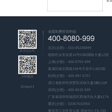
更新
北京(总部)：010-65226899
官方公众号
朝阳区永安东里16号CBD国际大厦12层
上海(分部)：400-8783-999
黄浦区南京西路338号天安中心603室
杭州(分部)：400-997-5757
24H微信
浙江省杭州市拱墅区滨绿大厦1幢1108
【English】
深圳(分部)：400-8615-599
广东省深圳市福田区西湖天欣大厦417A
重庆(分部)：02367632950
重庆市江北区庆云路 国金中心T5-703