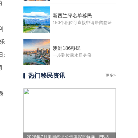
的
新西兰绿名单移民
150个职位可直接申请居留签证
利
乐
澳洲186移民
日;
一步到位获永居身份
同
热门移民资讯
更多>
身
2026年7月美国签证公告牌深度解读：EB-3