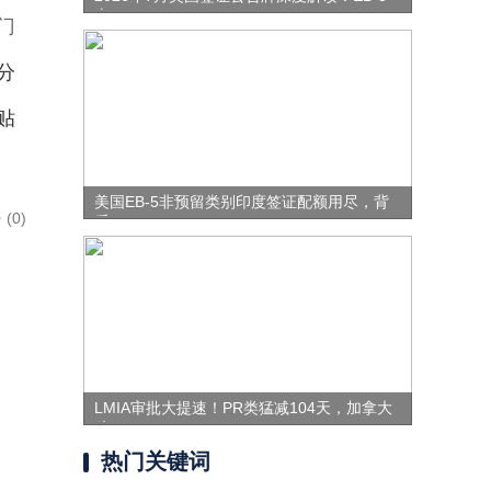
表
门
分
贴
美国EB-5非预留类别印度签证配额用尽，背
(0)
后
LMIA审批大提速！PR类猛减104天，加拿大
移
热门关键词