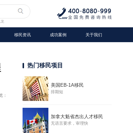
兆龙
移民资讯
成功案例
关于我们
程
热门移民项目
美国EB-1A移民
排期短
览：
加拿大魁省杰出人才移民
无语言要求，审理快