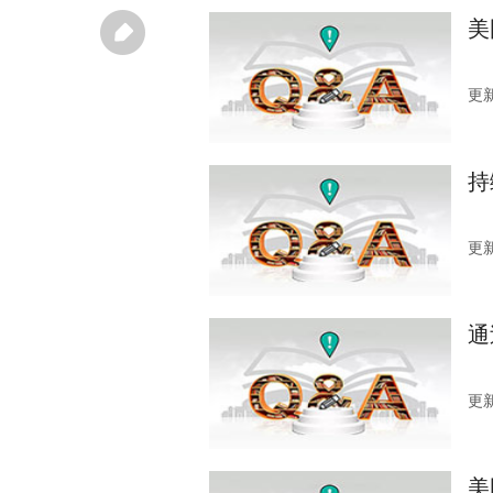
美
更新
持
更新
通
更新
美