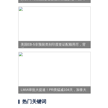
表
美国EB-5非预留类别印度签证配额用尽，背
后
LMIA审批大提速！PR类猛减104天，加拿大
移
热门关键词