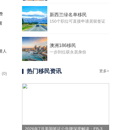
费
新西兰绿名单移民
150个职位可直接申请居留签证
缓
澳洲186移民
请人
一步到位获永居身份
热门移民资讯
更多>
(0)
2026年7月美国签证公告牌深度解读：EB-3