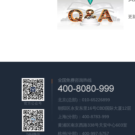
更新
北京(总部)：010-65226899
官方公众号
朝阳区永安东里16号CBD国际大厦12层
上海(分部)：400-8783-999
黄浦区南京西路338号天安中心603室
杭州(分部)：400-997-5757
24H微信