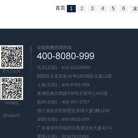
首页
1
2
3
4
5
6
末
北京(总部)：010-65226899
官方公众号
朝阳区永安东里16号CBD国际大厦12层
上海(分部)：400-8783-999
黄浦区南京西路338号天安中心603室
杭州(分部)：400-997-5757
24H微信
浙江省杭州市拱墅区滨绿大厦1幢1108
【English】
深圳(分部)：400-8615-599
广东省深圳市福田区西湖天欣大厦417A
重庆(分部)：02367632950