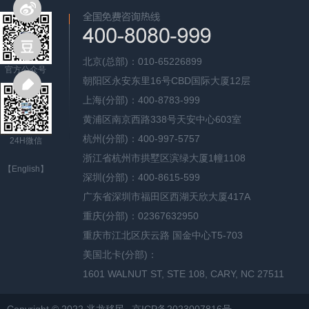
北京(总部)：010-65226899
官方公众号
朝阳区永安东里16号CBD国际大厦12层
上海(分部)：400-8783-999
黄浦区南京西路338号天安中心603室
杭州(分部)：400-997-5757
24H微信
浙江省杭州市拱墅区滨绿大厦1幢1108
【English】
深圳(分部)：400-8615-599
广东省深圳市福田区西湖天欣大厦417A
重庆(分部)：02367632950
重庆市江北区庆云路 国金中心T5-703
美国北卡(分部)：
1601 WALNUT ST, STE 108, CARY, NC 27511