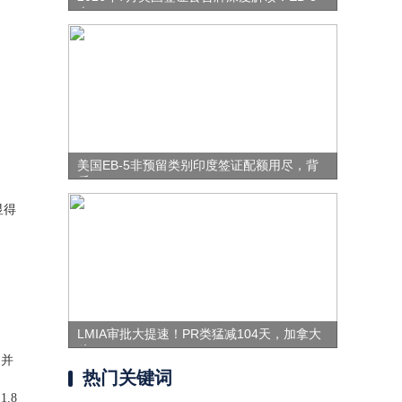
表
美国EB-5非预留类别印度签证配额用尽，背
后
显得
。
LMIA审批大提速！PR类猛减104天，加拿大
移
，并
热门关键词
.8