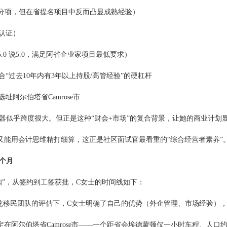
于减分项，但在省提名项目中反而凸显成熟经验）
A认证）
0 写5.0 说5.0，满足阿省企业家项目最低要求）
符合“过去10年内有3年以上持股/高管经验”的硬杠杆
址阿尔伯塔省Camrose市
器似乎跨度很大。但正是这种“财会+市场”的复合背景，让她的商业计划
又能用会计思维精打细算，这正是社区面试官最看重的“综合经营者素养”
个月
扣”，从签约到工签获批，C女士的时间线如下：
：在兆龙移民团队的评估下，C女士明确了自己的优势（外企管理、市场经验）
阿尔伯塔省Camrose市——一个距省会埃德蒙顿仅一小时车程、人口约1