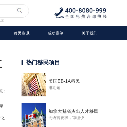
兆龙
移民资讯
成功案例
关于我们
工
热门移民项目
美国EB-1A移民
排期短
览：
家
加拿大魁省杰出人才移民
无语言要求，审理快
中之