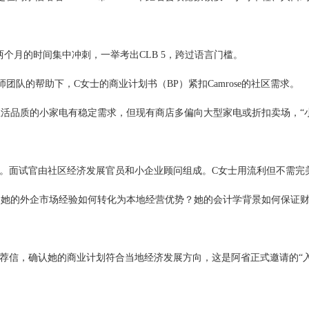
约后两个月的时间集中冲刺，一举考出CLB 5，跨过语言门槛。
龙律师团队的帮助下，C女士的商业计划书（BP）紧扣Camrose的社区需求。
提升生活品质的小家电有稳定需求，但现有商店多偏向大型家电或折扣卖场，“
的一环。面试官由社区经济发展官员和小企业顾问组成。C女士用流利但不需完
se？她的外企市场经验如何转化为本地经营优势？她的会计学背景如何保证
出具推荐信，确认她的商业计划符合当地经济发展方向，这是阿省正式邀请的“