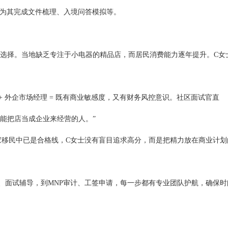
团队为其完成文件梳理、入境问答模拟等。
并非随机选择。当地缺乏专注于小电器的精品店，而居民消费能力逐年提升。C女
 + 外企市场经理 = 既有商业敏感度，又有财务风控意识。社区面试官直
能把店当成企业来经营的人。”
企业家移民中已是合格线，C女士没有盲目追求高分，而是把精力放在商业计划
写、面试辅导，到MNP审计、工签申请，每一步都有专业团队护航，确保时