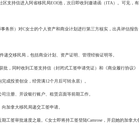
：带着社区支持信进入阿省移民局EOI池，次日即收到邀请函（ITA）。可见，
地会计师事务所）对C女士的个人资产和商业计划进行第三方核实，出具评估报告
正审文件递交移民局，包括商业计划、资产证明、管理经验证明等。
A：阿省获批，同时收到工签支持信（封闭式工签申请凭证）和《商业履行协议》
月内完成投资创业，经营满12个月后可转永居）。
启动公司注册、开设银行账户、租赁店面等前期工作。
材料，向加拿大移民局递交工签申请。
创下近期工签审批速度之最。C女士即将持工签登陆Camrose，开启她的加拿大