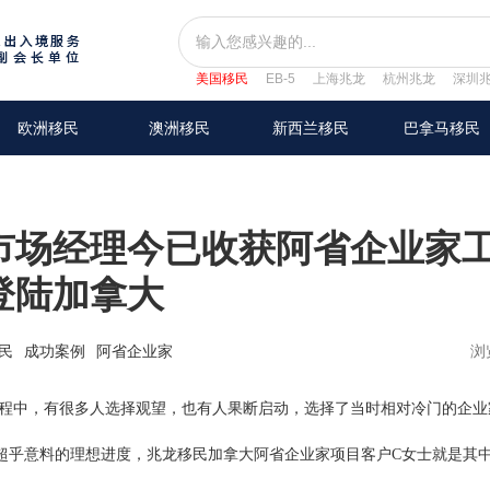
美国移民
EB-5
上海兆龙
杭州兆龙
深圳
欧洲移民
澳洲移民
新西兰移民
巴拿马移民
市场经理今已收获阿省企业家
登陆加拿大
民
成功案例
阿省企业家
浏
中，有很多人选择观望，也有人果断启动，选择了当时相对冷门的企业
超乎意料的理想进度，兆龙移民加拿大阿省企业家项目客户C女士就是其