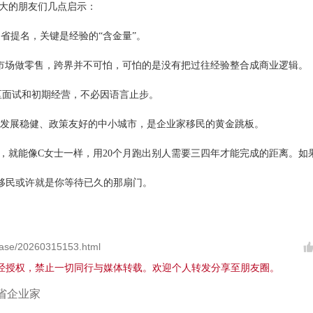
大的朋友们几点启示：
通省提名，关键是经验的“含金量”。
，市场做零售，跨界并不可怕，可怕的是没有把过往经验整合成商业逻辑。
对社区面试和初期经营，不必因语言止步。
se这样发展稳健、政策友好的中小城市，是企业家移民的黄金跳板。
，就能像C女士一样，用20个月跑出别人需要三四年才能完成的距离。如
移民或许就是你等待已久的那扇门。
ase/20260315153.html
经授权，禁止一切同行与媒体转载。欢迎个人转发分享至朋友圈。
省企业家