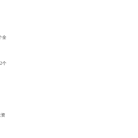
个全
2个
投资