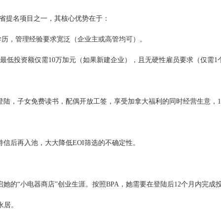
省提名项目之一，其核心优势在于：
高中学历，管理经验要求宽泛（企业主或高管均可）。
社区，最低投资额仅需10万加元（如果新建企业），且无硬性雇员要求（仅需1
前登陆，子女免费读书，配偶开放工签，享受加拿大福利的同时经营生意，1
持信后再入池，大大降低EOI筛选的不确定性。
，开启她的“小电器商店”创业生涯。按照BPA，她需要在登陆后12个月内完成
永居。