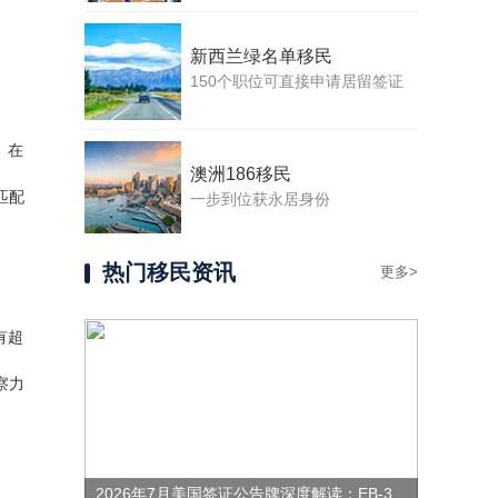
新西兰绿名单移民
150个职位可直接申请居留签证
、在
澳洲186移民
匹配
一步到位获永居身份
热门移民资讯
更多>
有超
察力
2026年7月美国签证公告牌深度解读：EB-3