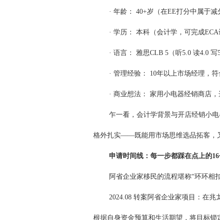
· 年龄： 40+岁（在EE打分中属
· 学历： 本科（会计学，可完成EC
· 语言： 雅思CLB 5（听5.0 读4.
· 管理经验： 10年以上市场经理，
· 商业想法： 家用小电器经销商店，选
乍一看，会计学背景与开店经销小电
格外扎实——既能用市场思维选品拓客，
申请时间线：每一步都踩在点上的16
阿省企业家移民的流程堪称“环环相
2024.08 转案阿省企业家项目
根据自身资金预算和生活期望，将目标锁定在