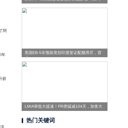
表
了阿
美国EB-5非预留类别印度签证配额用尽，背
0年
后
升获
LMIA审批大提速！PR类猛减104天，加拿大
移
。
热门关键词
VR