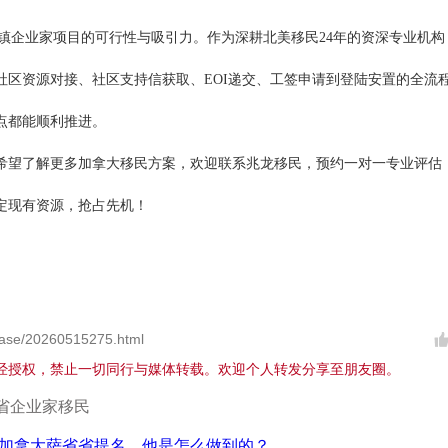
镇企业家项目的可行性与吸引力。作为深耕北美移民24年的资深专业机构
社区资源对接、社区支持信获取、EOI递交、工签申请到登陆安置的全流
点都能顺利推进。
希望了解更多加拿大移民方案，欢迎联系兆龙移民，预约一对一专业评估
定现有资源，抢占先机！
ase/20260515275.html
经授权，禁止一切同行与媒体转载。欢迎个人转发分享至朋友圈。
省企业家移民
加拿大萨省省提名，他是怎么做到的？