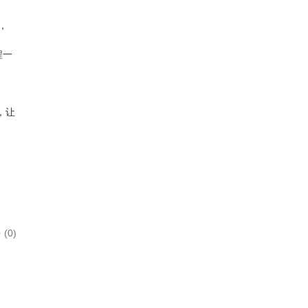
，
程一
，让
(0)