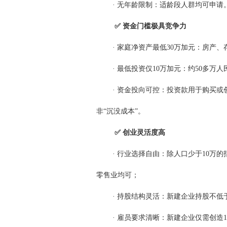
·
无年龄限制：适龄段人群均可申请
✅ 资金门槛极具竞争力
·
家庭净资产最低30万加元：房产
·
最低投资仅10万加元：约50多万
·
资金投向可控：投资款用于购买或
非“沉没成本”。
✅ 创业灵活度高
·
行业选择自由：除人口少于10万
零售业均可；
·
持股结构灵活：新建企业持股不低于
·
雇员要求清晰：新建企业仅需创造