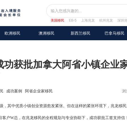
美国移民
EB-5
上海兆龙
杭州兆龙
深圳
欧洲移民
澳洲移民
新西兰移民
巴拿马移民
成功获批加拿大阿省小镇企业
！
民
成功案例
阿省企业家移民
浏
级，其中优质小镇创业资源愈发紧张。但在这样的紧张环境下，兆龙移民
目客户W总，在兆龙移民的全程规划与专业协助下，成功获批工签支持信