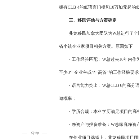
拥有CLB 4的低语言门槛和10万加元起
三、移民评估与方案确定
兆龙移民加拿大团队为W总进行了全
省小镇企业家项目相关方案。原因如下：
·
工作经验匹配：W总过去10年内作
至少3年企业主或4年高管”的工作经验要
·
语言能力突出：W总CLB 6的高分
邀概率；
·
学历合规：本科学历满足项目的高
·
净资产与投资准备：W总家庭净资产
在创业项目选择上，兆龙移民项目团队结