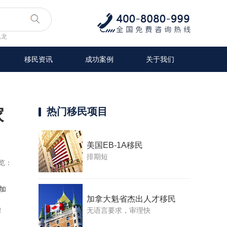
兆龙
移民资讯
成功案例
关于我们
家
热门移民项目
美国EB-1A移民
排期短
览：
加
加拿大魁省杰出人才移民
无语言要求，审理快
！