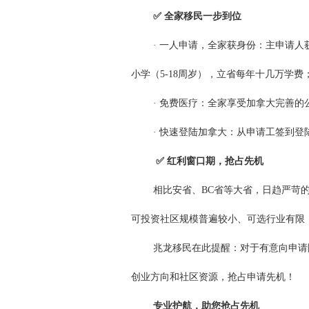
✅ 全家移民一步到位
·
一人申请，全家获身份：主申请人
小学（5-18周岁），立省每年十几万学费
·
免费医疗：全家享受加拿大完善的
·
快速登陆加拿大：从申请工签到登陆
✅ 红利窗口期，抢占先机
相比安省、BC省等大省，日趋严苛
可投资社区规模普遍较小、可选行业有限
兆龙移民在此提醒：对于有意向申请
创业方向和社区资源，抢占申请先机！
专业护航，助您抢占先机