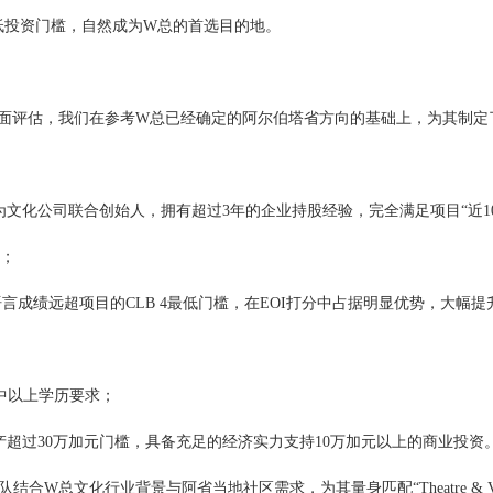
的低投资门槛，自然成为W总的首选目的地。
面评估，我们在参考W总已经确定的阿尔伯塔省方向的基础上，为其制定
为文化公司联合创始人，拥有超过3年的企业持股经验，完全满足项目“近1
求；
语言成绩远超项目的CLB 4最低门槛，在EOI打分中占据明显优势，大幅提
中以上学历要求；
超过30万加元门槛，具备充足的经济实力支持10万加元以上的商业投资
合W总文化行业背景与阿省当地社区需求，为其量身匹配“Theatre & 