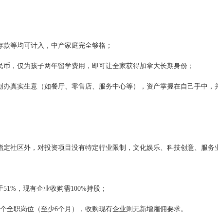
。
、存款等均可计入，中产家庭完全够格；
人民币，仅为孩子两年留学费用，即可让全家获得加拿大长期身份；
创办真实生意（如餐厅、零售店、服务中心等），资产掌握在自己手中，
的指定社区外，对投资项目没有特定行业限制，文化娱乐、科技创意、服务
51%，现有企业收购需100%持股；
1个全职岗位（至少6个月），收购现有企业则无新增雇佣要求。