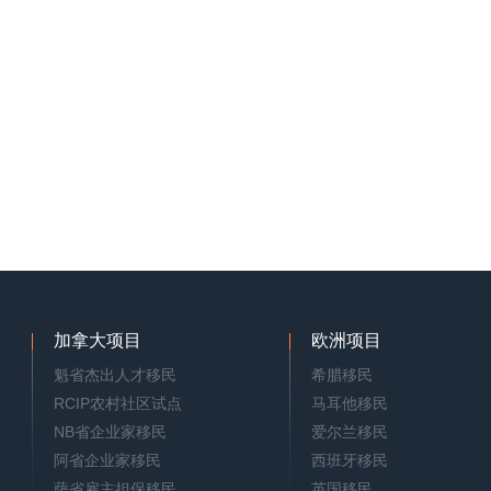
加拿大项目
欧洲项目
魁省杰出人才移民
希腊移民
RCIP农村社区试点
马耳他移民
NB省企业家移民
爱尔兰移民
阿省企业家移民
西班牙移民
萨省雇主担保移民
英国移民