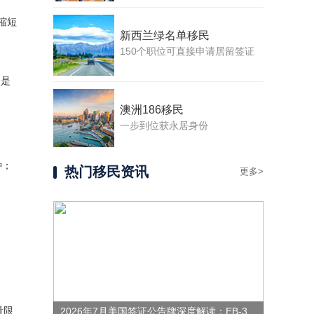
缩短
新西兰绿名单移民
150个职位可直接申请居留签证
点是
澳洲186移民
一步到位获永居身份
种；
热门移民资讯
更多>
量限
2026年7月美国签证公告牌深度解读：EB-3