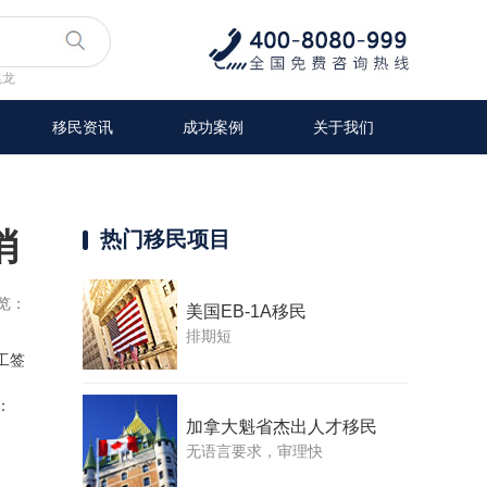
兆龙
移民资讯
成功案例
关于我们
消
热门移民项目
览：
美国EB-1A移民
排期短
工签
：
加拿大魁省杰出人才移民
无语言要求，审理快