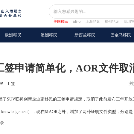
美国移民
EB-5
上海兆龙
杭州兆龙
深圳
欧洲移民
澳洲移民
新西兰移民
巴拿马移民
工签申请简单化，AOR文件取
民
工签
浏
整了SUV联邦创新企业家移民的工签申请规定，取消了此前发布三年开放
 acknowledgement），现在除AOR之外，增加了两种证明文件类型，分别是
记录