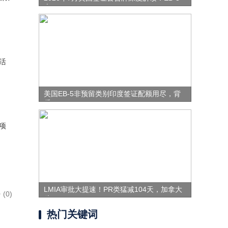
表
活
美国EB-5非预留类别印度签证配额用尽，背
后
项
LMIA审批大提速！PR类猛减104天，加拿大
(0)
移
热门关键词