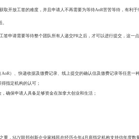
获取开放工签的难度，并且申请人不再需要为等待AoR苦苦等待，有利于
活。
工签申请需要等待整个团队所有人递交PR之后，才可以进行提交，这一
（AoR）、快递收据及缴费记录、线上提交的确认信及缴费记录等任意一
获得指定机构的认可；
金，确保申请人具备足够资金在加拿大创业和生活；
之重，SUV联邦创新企业家移民在经历今年4月底指定机构支持信年度数