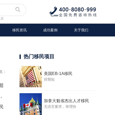
兆龙
移民资讯
成功案例
关于我们
热门移民项目
览：
美国EB-1A移民
排期短
超
，
加拿大魁省杰出人才移民
民
无语言要求，审理快