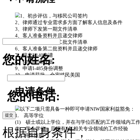
1、初步评估，与移民公司签约
2、律师通过专业需求多方面了解客人信息及条件
3、律师下发第一期文件清单
4、客人准备资料并且递交律师
5、律师审核后下第二批文件清单
6、客人准备第二批资料并且递交律师
7、提交I-140申请
您的姓名:
8、I-140申请获批
9、申请I-485身份调整
10、申请获批，全家移民美国
申请条件
您的电话:
以下二项只需具备一种即可申请NIW国家利益豁免：
提交
1. 高等学位
(1) 硕士或以上学位，并在与学位匹配的工作领域内工
根据自身条件，
(2) 学士学位，且拥有5年相关专业领域的工作经验
2. 特殊技能