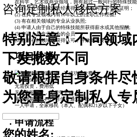
在科学、艺术或商业领域，拥有超过一般同行的特殊技能
咨询定制私人移民方案
(1) 在其专业领域内曾经获得过权威机构官方学术证明；
(2) 在其专业领域内有10年以上的全职工作经验;
(3) 有在相关领域的专业从业执照;
(4) 申请人由于自己的特殊技能所获得薪水或其他报酬;
特别注意：不同领域
(5) 申请人是专业协会的会员
(6) 在所在的领域内获得认可，并做出重要贡献。
下发批数不同
项目优势
敬请根据自身条件尽快来
美国律所无缝对接，不成功不收费
一步到位拿永久绿卡
无需投资，费用低
为您量身定制私人专
无需美国雇主，无需劳工证
审批周期短：4-6个月便可通过审批
一人申请，全家移民（本人、配偶和21岁以下子女）
申请流程
您的姓名: