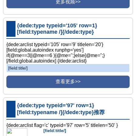
更多视频>>
{dede:type typeid='105' row=1}
[field:typename /]{/dede:type}
{dede:arclist typeid='105' row='9' titlelen='20'}
[field:global.autoindex runphp='yes']
if(@me==3||@me==6 ){@me='';}else{@me='';}
[/field:global.autoindex] {/dede:arclist}
[field:title/]
查看更多>>
{dede:type typeid='97' row=1}
[field:typename /]{/dede:type}推荐
{dede:arclist flag='c' typeid='97' row='5' titlelen='50' }
[field:title/]