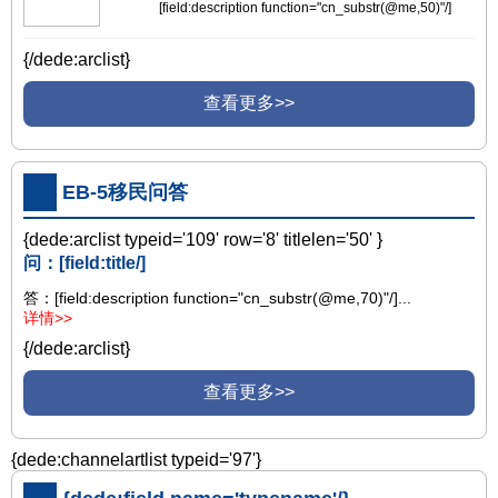
[field:description function="cn_substr(@me,50)"/]
{/dede:arclist}
查看更多>>
EB-5移民问答
{dede:arclist typeid='109' row='8' titlelen='50' }
问：[field:title/]
答：[field:description function="cn_substr(@me,70)"/]...
详情>>
{/dede:arclist}
查看更多>>
{dede:channelartlist typeid='97'}