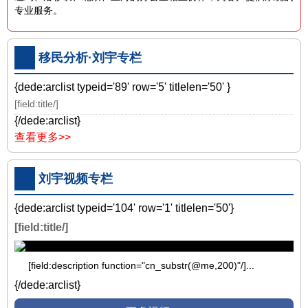
专业服务。
移民分析·刘宇专栏
{dede:arclist typeid='89' row='5' titlelen='50' }
[field:title/]
{/dede:arclist}
查看更多>>
刘宇视频专栏
{dede:arclist typeid='104' row='1' titlelen='50'}
[field:title/]
[field:description function="cn_substr(@me,200)"/]...
{/dede:arclist}