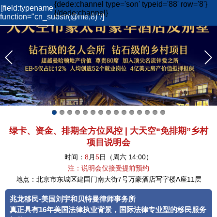
{dede:include filename="wap/header.htm"/}
{dede:channel type='son' typeid='88' row='8'}
[field:typename
{/dede:channel}
function="cn_substr(@me,8)"/]
绿卡、资金、排期全方位风控 | 大天空“免排期”乡村
项目说明会
时间：
8
月
5
日（周六 14:00）
注：说明会仅接受提前预约
地点：北京市东城区建国门南大街7号万豪酒店写字楼A座11层
兆龙移民-美国刘宇和贝特曼律师事务所
真正具有16年美国法律执业背景，国际法律专业型的移民服务