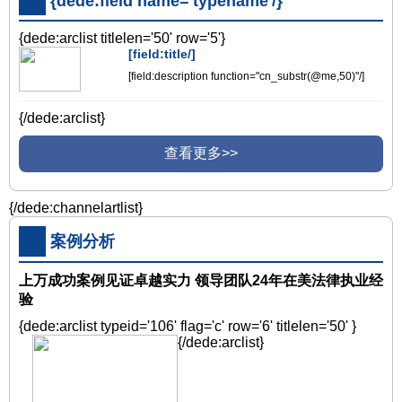
{dede:field name='typename'/}
{dede:arclist titlelen='50' row='5'}
[field:title/]
[field:description function="cn_substr(@me,50)"/]
{/dede:arclist}
查看更多>>
{/dede:channelartlist}
案例分析
上万成功案例见证卓越实力 领导团队24年在美法律执业经
验
{dede:arclist typeid='106' flag='c' row='6' titlelen='50' }
{/dede:arclist}