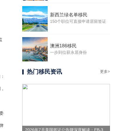
新西兰绿名单移民
150个职位可直接申请居留签证
监
澳洲186移民
一步到位获永居身份
热门移民资讯
更多>
括：
则，
委
牌
2026年7月美国签证公告牌深度解读：EB-3