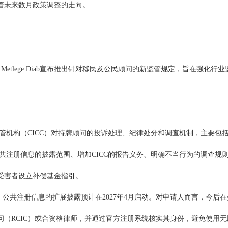
着未来数月政策调整的走向。
a Metlege Diab宣布推出针对移民及公民顾问的新监管规定，旨在强化行业
管机构（CICC）对持牌顾问的投诉处理、纪律处分和调查机制，主要包
公共注册信息的披露范围、增加CICC的报告义务、明确不当行为的调查规
受害者设立补偿基金指引。
行，公共注册信息的扩展披露预计在2027年4月启动。对申请人而言，今后在
（RCIC）或合资格律师，并通过官方注册系统核实其身份，避免使用无