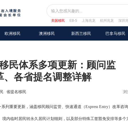
美国移民
EB-5
上海兆龙
杭州兆龙
深圳
欧洲移民
澳洲移民
新西兰移民
巴拿马移民
拿大移民体系多项更新：顾问监
革、各省提名调整详解
民
省提名移民
浏
重要更新，涵盖移民顾问监管、快速通道（Express Entry）改革咨
、境内临时居民转永久居民计划细则，以及部分特殊工签豁免安排等多个