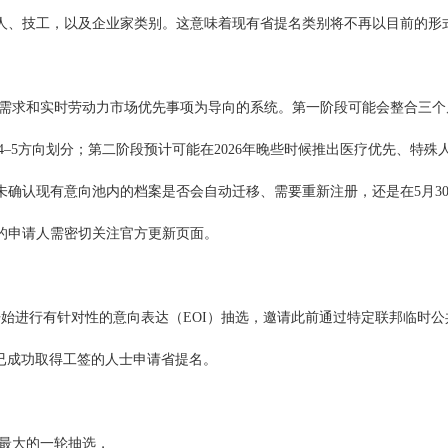
人、技工，以及企业家类别。这意味着现有省提名类别将不再以目前的形
需求和实时劳动力市场优先事项为导向的系统。第一阶段可能会整合三个
ER 4–5方向划分；第二阶段预计可能在2026年晚些时候推出医疗优先、特殊
未确认现有意向池内的档案是否会自动迁移、需要重新注册，还是在5月3
的申请人需密切关注官方更新页面。
5月开始进行有针对性的意向表达（EOI）抽选，邀请此前通过特定联邦临时公
er）并已成功取得工签的人士申请省提名。
模最大的一轮抽选，