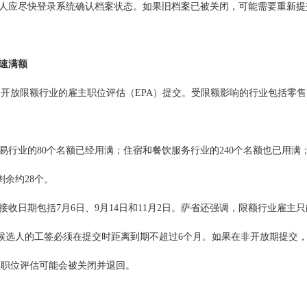
人应尽快登录系统确认档案状态。如果旧档案已被关闭，可能需要重新提
速满额
月4日开放限额行业的雇主职位评估（EPA）提交。受限额影响的行业包括零
易行业的80个名额已经用满；住宿和餐饮服务行业的240个名额也已用满
剩余约28个。
接收日期包括7月6日、9月14日和11月2日。萨省还强调，限额行业雇主只
候选人的工签必须在提交时距离到期不超过6个月。如果在非开放期提交
主职位评估可能会被关闭并退回。