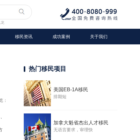
兆龙
移民资讯
成功案例
关于我们
热门移民项目
美国EB-1A移民
排期短
览：
询、
加拿大魁省杰出人才移民
无语言要求，审理快
方