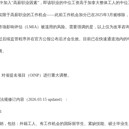
中加入“高薪职业因素”，即该职业的中位工资高于加拿大整体工人的中位
限于高薪职业的工作机会——此前工作机会加分已在2025年3月被移除
市场影响评估（LMIA）被滥用的风险。需要强调的是，以上仅为改革咨
过后续监管程序并在官方公报公布后才会生效。目前已在快速通道池内的
请。
规，对省提名项目（OINP）进行重大调整。
》法规修订内容（2026.03.15 updated）：
21
销，包括：外籍工人、有工作机会的国际留学生、紧缺技能、硕士毕业生