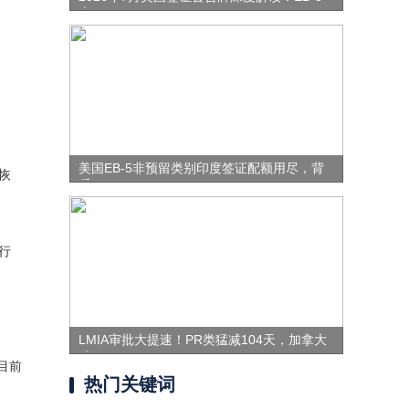
表
美国EB-5非预留类别印度签证配额用尽，背
恢
后
行
LMIA审批大提速！PR类猛减104天，加拿大
移
目前
热门关键词