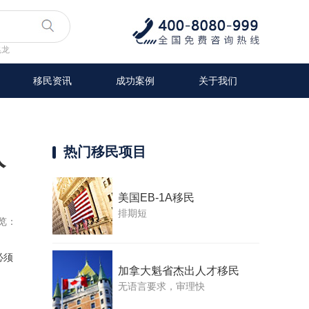
兆龙
移民资讯
成功案例
关于我们
入
热门移民项目
美国EB-1A移民
排期短
览：
必须
加拿大魁省杰出人才移民
无语言要求，审理快