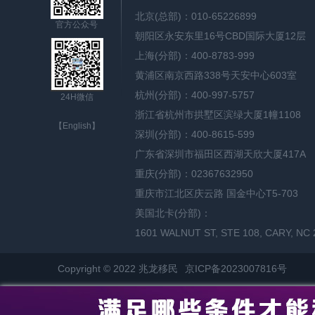
北京(总部)：010-65226899
官方公众号
朝阳区永安东里16号CBD国际大厦12层
上海(分部)：400-8783-999
黄浦区南京西路338号天安中心603室
杭州(分部)：400-997-5757
24H微信
浙江省杭州市拱墅区滨绿大厦1幢1108
【English】
深圳(分部)：400-8615-599
广东省深圳市福田区西湖天欣大厦417A
重庆(分部)：02367632950
重庆市江北区庆云路 国金中心T5-703
美国北卡(分部)：
1601 WALNUT ST, STE 108, CARY, NC 
Copyright © 2022 兆龙移民
京ICP备2023007816号
网站地图