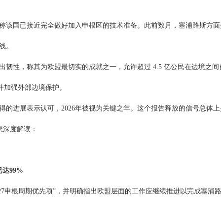
称该国已接近完全做好加入申根区的技术准备。此前数月，塞浦路斯方面
间线。
韧性，称其为欧盟最切实的成就之一，允许超过 4.5 亿公民在边境之间
并加强外部边境保护。
得的进展表示认可，2026年被视为关键之年。这个报告释放的信号总体上
您深度解读：
已达99%
2027申根周期优先项”，并明确指出欧盟层面的工作应继续推进以完成塞浦