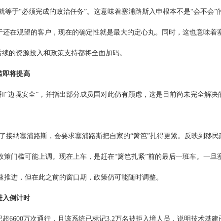
就等于“必须完成的政治任务”。这意味着塞浦路斯入申根本不是“会不会”
。对于还在观望的客户，现在的确定性就是最大的定心丸。同时，这也意味着
，后续的资源投入和政策支持都将全面加码。
槛即将提高
”和“边境安全”，并指出部分成员国对此仍有顾虑，这是目前尚未完全解决
了接纳塞浦路斯，会要求塞浦路斯把自家的“篱笆”扎得更紧。反映到移民
政策门槛可能上调。现在上车，是赶在“篱笆扎紧”前的最后一班车。一旦
速推进，但在此之前的窗口期，政策仍可能随时调整。
进入倒计时
记超6600万次通行，且该系统已标记3.2万名被拒入境人员，说明技术基建