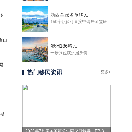
新西兰绿名单移民
多
150个职位可直接申请居留签证
自由
澳洲186移民
一步到位获永居身份
是
热门移民资讯
更多>
路斯
2026年7月美国签证公告牌深度解读：EB-3