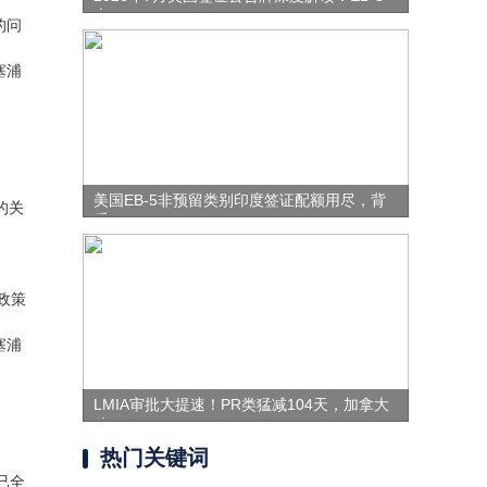
表
的问
塞浦
美国EB-5非预留类别印度签证配额用尽，背
的关
后
政策
塞浦
LMIA审批大提速！PR类猛减104天，加拿大
移
热门关键词
已全