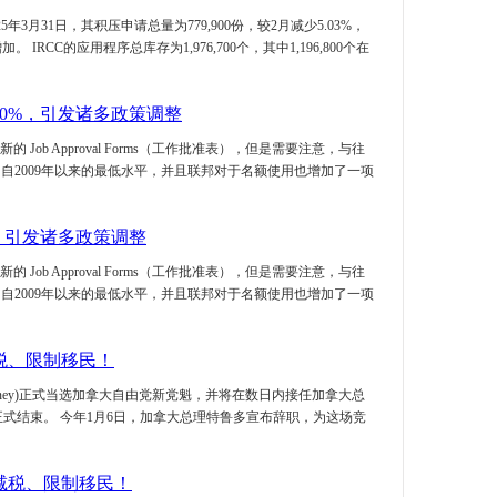
双双拿下PE
3月31日，其积压申请总量为779,900份，较2月减少5.03%，
CC的应用程序总库存为1,976,700个，其中1,196,800个在
精准匹配雇
从个体户到
从个体户到
0%，引发诸多政策调整
两年深耕，终
Job Approval Forms（工作批准表），但是需要注意，与往
两张绿卡，一
为自2009年以来的最低水平，并且联邦对于名额使用也增加了一项
手！
从焦虑等待
绿卡之路
，引发诸多政策调整
从年耗百万
Job Approval Forms（工作批准表），但是需要注意，与往
路
为自2009年以来的最低水平，并且联邦对于名额使用也增加了一项
海外人力资
签！
税、限制移民！
儿科医生获批
优先日
 Carney)正式当选加拿大自由党新党魁，并将在数日内接任加拿大总
式结束。 今年1月6日，加拿大总理特鲁多宣布辞职，为这场竞
3个月内递
移民再添惊
油籽压榨领
减税、限制移民！