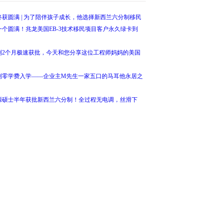
加拿大永久居民，萨省雇主担保客户移民实录解析
获圆满 | 为了陪伴孩子成长，他选择新西兰六分制移民
个圆满！兆龙美国EB-3技术移民项目客户永久绿卡到
到2个月极速获批，今天和您分享这位工程师妈妈的美国
到零学费入学——企业主M先生一家五口的马耳他永居之
源硕士半年获批新西兰六分制！全过程无电调，丝滑下
美国NIW国家利益豁免！遭RFE险撤案，兆龙团队力保
交全套资料、9个月收获工签获批，兆龙加拿大阿省企业家
域专家当场通过广领馆面签！全家美国绿卡一步到位！
！程序员获批加拿大阿省科技类移民全纪录
晰找到最优方案，在美IT工程师为家人选择移居新西兰
永居先过！兆龙萨省雇主担保移民再添一例未登陆即拿永