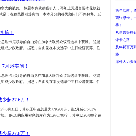
从个体户到
加拿大的消息。 标题本身就很吸引人，再加上无语言要求花钱就
两年深耕，终
果就是：在移民圈引爆舆情，本本分分的移民顾问们不停解释、反
两张绿卡，一
手！
起实施！
从焦虑等待
绿卡之路
由加拿大总理卡尼领导的自由党在加拿大联邦众议院选举中获胜。 这是
从年耗百万
次组成少数政府。 据悉，自由党在本次选举中主打经济复苏、住
路
海外人力资
，7月起实施！
签！
由加拿大总理卡尼领导的自由党在加拿大联邦众议院选举中获胜。 这是
儿科医生获批
次组成少数政府。 据悉，自由党在本次选举中主打经济复苏、住
优先日
3个月内递
移民再添惊
超27.6万！
油籽压榨领
3月31日，其积压申请总量为779,900份，较2月减少5.03%，
三年磨一剑
CC的应用程序总库存为1,976,700个，其中1,196,800个在
自我认知清
工签未批、
超27.6万！
居案例！