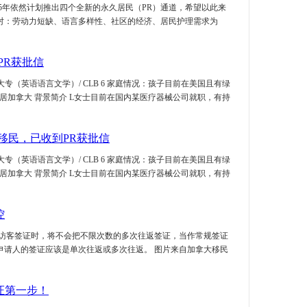
5年依然计划推出四个全新的永久居民（PR）通道，希望以此来
对：劳动力短缺、语言多样性、社区的经济、居民护理需求为
PR获批信
大专（英语语言文学）/ CLB 6 家庭情况：孩子目前在美国且有绿
全家移居加拿大 背景简介 L女士目前在国内某医疗器械公司就职，有持
移民，已收到PR获批信
大专（英语语言文学）/ CLB 6 家庭情况：孩子目前在美国且有绿
全家移居加拿大 背景简介 L女士目前在国内某医疗器械公司就职，有持
控
审理访客签证时，将不会把不限次数的多次往返签证，当作常规签证
申请人的签证应该是单次往返或多次往返。 图片来自加拿大移民
证第一步！