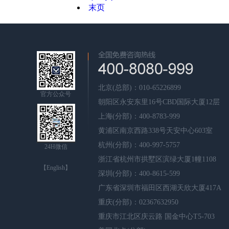
末页
北京(总部)：010-65226899
官方公众号
朝阳区永安东里16号CBD国际大厦12层
上海(分部)：400-8783-999
黄浦区南京西路338号天安中心603室
杭州(分部)：400-997-5757
24H微信
浙江省杭州市拱墅区滨绿大厦1幢1108
【English】
深圳(分部)：400-8615-599
广东省深圳市福田区西湖天欣大厦417A
重庆(分部)：02367632950
重庆市江北区庆云路 国金中心T5-703