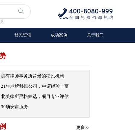
龙
移民资讯
成功案例
关于我们
势
：
拥有律师事务所背景的移民机构
：
21年老牌移民公司，申请经验丰富
：
北美律所严格筛选，项目专业评估
：
30项安家服务
RM获批！在政策动荡的2026财年，他们做对了什么？
主，兆龙助力43岁宝妈免雅思、半年多获批新西兰RV！
例
更多>>
永久居民，加拿大萨省雇主担保客户移民实录解析