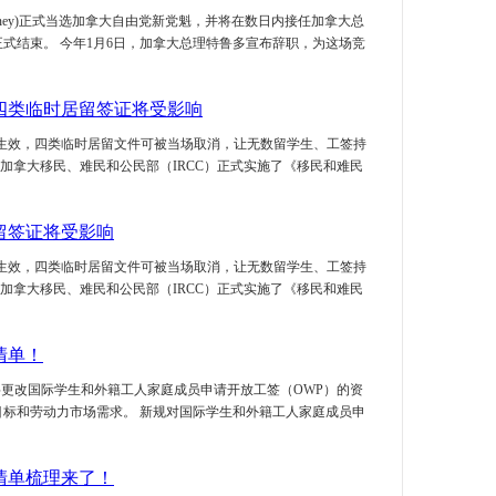
三年磨一剑
 Carney)正式当选加拿大自由党新党魁，并将在数日内接任加拿大总
自我认知清
式结束。 今年1月6日，加拿大总理特鲁多宣布辞职，为这场竞
工签未批、
居案例！
四类临时居留签证将受影响
已生效，四类临时居留文件可被当场取消，让无数留学生、工签持
日，加拿大移民、难民和公民部（IRCC）正式实施了《移民和难民
留签证将受影响
已生效，四类临时居留文件可被当场取消，让无数留学生、工签持
日，加拿大移民、难民和公民部（IRCC）正式实施了《移民和难民
清单！
）将更改国际学生和外籍工人家庭成员申请开放工签（OWP）的资
标和劳动力市场需求。 新规对国际学生和外籍工人家庭成员申
清单梳理来了！