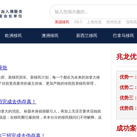
美国移民
EB-5
上海兆龙
杭州兆龙
深圳兆
欧洲移民
澳洲移民
新西兰移民
巴拿马移民
兆龙优
获批
优势一
新政府、新移民部长、新移民计划，每一个都在为未来的加拿大移
于目前更高要求的雇主担保、更加严格的传统投资移民审理，
优势二
优势三
招完成去伪存真！
优势四
加拿大的消息。 标题本身就很吸引人，再加上无语言要求花钱就
果就是：在移民圈引爆舆情，本本分分的移民顾问们不停解释、反
双双拿下PE
精准匹配雇
成功案
从个体户到
教你三招完成去伪存真！