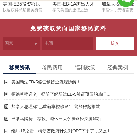
美国-EB5投资移民
美国-EB-1A杰出人才
加拿大-魁省杰出
快速获得长期留美身份
移民美国的捷径之选
审理快，无语言要
1381124
5692
免费获取意向国家移民资料
提交
移民资讯
移民费用
福利政策
经典案例
美国新法EB-5签证预留全流程拆解！…
拒绝草率递交，提前了解新法EB-5签证预留的热门…
加拿大总理称“已重新掌控移民”，能经得起推敲…
巴拿马购房、存款、退休三大永居路径深度解析…
继H-1B之后，特朗普政府计划对OPT下手了，又是1…