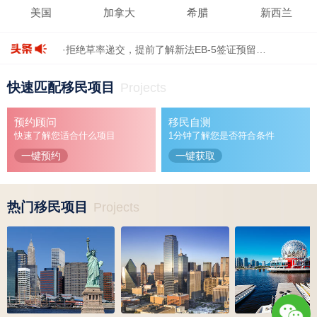
美国
加拿大
希腊
新西兰
·拒绝草率递交，提前了解新法EB-5签证预留…
·加拿大总理称“已重新掌控移民”，能经得…
快速匹配移民项目
Projects
·巴拿马购房、存款、退休三大永居路径深度…
·继H-1B之后，特朗普政府计划对OPT下手了…
预约顾问
移民自测
·美国新法EB-5签证预留全流程拆解！…
快速了解您适合什么项目
1分钟了解您是否符合条件
一键预约
一键获取
热门移民项目
Projects