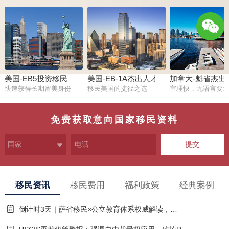
1381124
5692
美国-EB5投资移民
美国-EB-1A杰出人才
加拿大-魁省杰出
快速获得长期留美身份
移民美国的捷径之选
审理快，无语言要
免费获取意向国家移民资料
提交
移民资讯
移民费用
福利政策
经典案例
倒计时3天｜萨省移民×公立教育体系权威解读，…