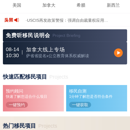
美国
加拿大
希腊
新西兰
·USCIS再发政策警报：强调自由裁量权应用…
·美国2026财年Q2移民数据解读：人才移民获…
免费听移民说明会
Project Briefing
·8月4日日本“永住许可”迎大改，修订案全…
·美国新法EB-5签证预留全流程拆解！…
08-14
加拿大线上专场
·倒计时3天｜萨省移民×公立教育体系权威…
10:30
萨省省提名x公立教育体系权威解读
快速匹配移民项目
Projects
预约顾问
移民自测
快速了解您适合什么项目
1分钟了解您是否符合条件
一键预约
一键获取
热门移民项目
Projects