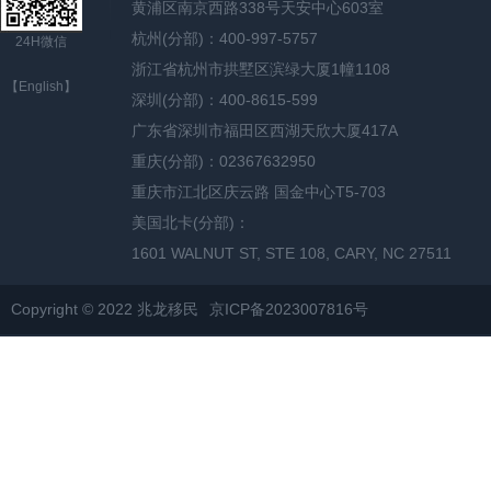
黄浦区南京西路338号天安中心603室
杭州(分部)：400-997-5757
24H微信
浙江省杭州市拱墅区滨绿大厦1幢1108
【English】
深圳(分部)：400-8615-599
广东省深圳市福田区西湖天欣大厦417A
重庆(分部)：02367632950
重庆市江北区庆云路 国金中心T5-703
美国北卡(分部)：
1601 WALNUT ST, STE 108, CARY, NC 27511
Copyright © 2022 兆龙移民
京ICP备2023007816号
网站地图