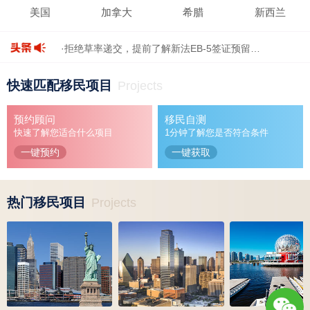
美国
加拿大
希腊
新西兰
·拒绝草率递交，提前了解新法EB-5签证预留…
·加拿大总理称“已重新掌控移民”，能经得…
快速匹配移民项目
Projects
·巴拿马购房、存款、退休三大永居路径深度…
·继H-1B之后，特朗普政府计划对OPT下手了…
预约顾问
移民自测
·美国新法EB-5签证预留全流程拆解！…
快速了解您适合什么项目
1分钟了解您是否符合条件
一键预约
一键获取
热门移民项目
Projects