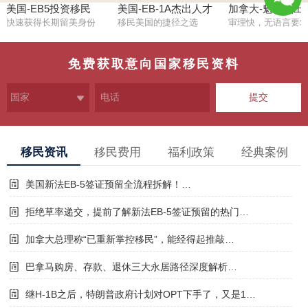
美国-EB5投资移民
美国-EB-1A杰出人才
加拿大-魁省杰出
快速获得长期留美身份
移民美国的捷径之选
审理快，无语言要
1381124
5692
免费获取意向国家移民资料
提交
移民资讯
移民费用
福利政策
经典案例
美国新法EB-5签证预留全流程拆解！…
拒绝草率递交，提前了解新法EB-5签证预留的热门…
加拿大总理称“已重新掌控移民”，能经得起推敲…
巴拿马购房、存款、退休三大永居路径深度解析…
继H-1B之后，特朗普政府计划对OPT下手了，又是1…