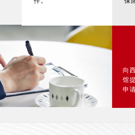
件。
保
向
馆
申