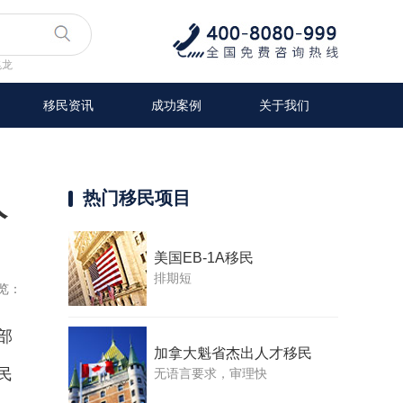
兆龙
移民资讯
成功案例
关于我们
人
热门移民项目
美国EB-1A移民
排期短
览：
部
加拿大魁省杰出人才移民
民
无语言要求，审理快