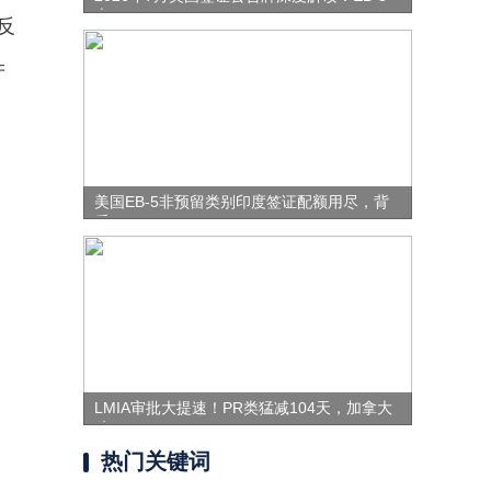
表
反
产
美国EB-5非预留类别印度签证配额用尽，背
后
LMIA审批大提速！PR类猛减104天，加拿大
移
热门关键词