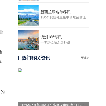
新西兰绿名单移民
150个职位可直接申请居留签证
，
业
澳洲186移民
一步到位获永居身份
市
热门移民资讯
更多>
年
P的
2026年7月美国签证公告牌深度解读：EB-3