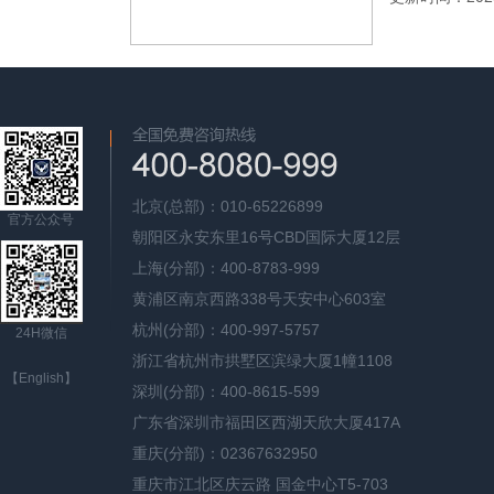
北京(总部)：010-65226899
官方公众号
朝阳区永安东里16号CBD国际大厦12层
上海(分部)：400-8783-999
黄浦区南京西路338号天安中心603室
杭州(分部)：400-997-5757
24H微信
浙江省杭州市拱墅区滨绿大厦1幢1108
【English】
深圳(分部)：400-8615-599
广东省深圳市福田区西湖天欣大厦417A
重庆(分部)：02367632950
重庆市江北区庆云路 国金中心T5-703