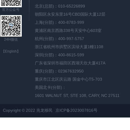
北京(总部)：010-65226899
官方公众号
朝阳区永安东里16号CBD国际大厦12层
上海(分部)：400-8783-999
黄浦区南京西路338号天安中心603室
杭州(分部)：400-997-5757
24H微信
浙江省杭州市拱墅区滨绿大厦1幢1108
【English】
深圳(分部)：400-8615-599
广东省深圳市福田区西湖天欣大厦417A
重庆(分部)：02367632950
重庆市江北区庆云路 国金中心T5-703
美国北卡(分部)：
1601 WALNUT ST, STE 108, CARY, NC 27511
Copyright © 2022 兆龙移民
京ICP备2023007816号
网站地图