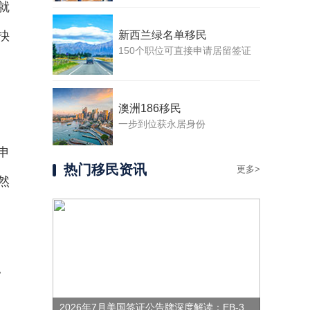
就
抉
新西兰绿名单移民
150个职位可直接申请居留签证
澳洲186移民
一步到位获永居身份
申
热门移民资讯
更多>
然
。
2026年7月美国签证公告牌深度解读：EB-3