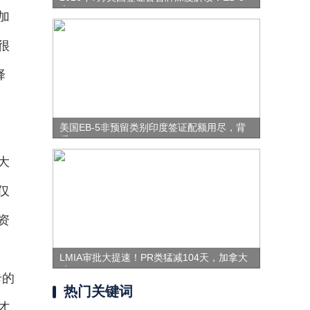
表
加
很
择
美国EB-5非预留类别印度签证配额用尽，背
后
大
仅
资
LMIA审批大提速！PR类猛减104天，加拿大
移
卡的
热门关键词
才