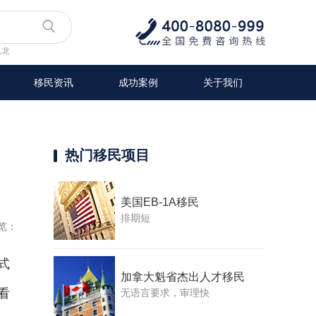
兆龙
移民资讯
成功案例
关于我们
热门移民项目
美国EB-1A移民
排期短
览：
式
加拿大魁省杰出人才移民
看
无语言要求，审理快