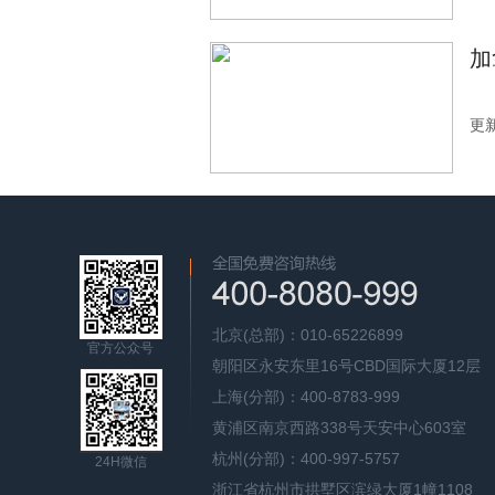
加
更新
北京(总部)：010-65226899
官方公众号
朝阳区永安东里16号CBD国际大厦12层
上海(分部)：400-8783-999
黄浦区南京西路338号天安中心603室
杭州(分部)：400-997-5757
24H微信
浙江省杭州市拱墅区滨绿大厦1幢1108