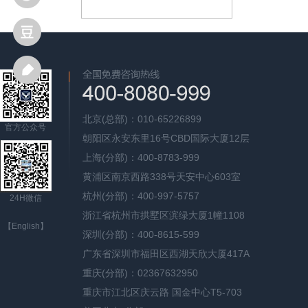
北京(总部)：010-65226899
官方公众号
朝阳区永安东里16号CBD国际大厦12层
上海(分部)：400-8783-999
黄浦区南京西路338号天安中心603室
杭州(分部)：400-997-5757
24H微信
浙江省杭州市拱墅区滨绿大厦1幢1108
【English】
深圳(分部)：400-8615-599
广东省深圳市福田区西湖天欣大厦417A
重庆(分部)：02367632950
重庆市江北区庆云路 国金中心T5-703