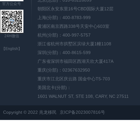
北京(总部)：010-65226899
官方公众号
朝阳区永安东里16号CBD国际大厦12层
上海(分部)：400-8783-999
黄浦区南京西路338号天安中心603室
杭州(分部)：400-997-5757
24H微信
浙江省杭州市拱墅区滨绿大厦1幢1108
【English】
深圳(分部)：400-8615-599
广东省深圳市福田区西湖天欣大厦417A
重庆(分部)：02367632950
重庆市江北区庆云路 国金中心T5-703
美国北卡(分部)：
1601 WALNUT ST, STE 108, CARY, NC 27511
Copyright © 2022 兆龙移民
京ICP备2023007816号
网站地图