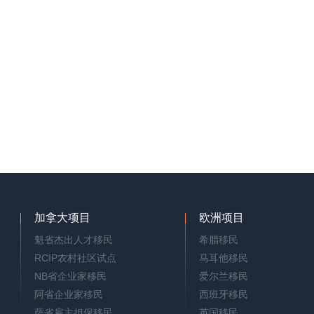
加拿大项目
欧洲项目
魁省杰出人才移民
希腊移民
RCIP农村社区试点
马耳他移民
NB省企业家移民
爱尔兰移民
阿省企业家移民
西班牙移民
萨省雇主担保移民
英国移民