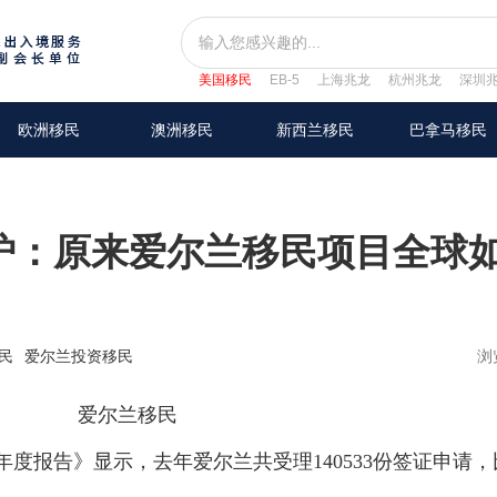
美国移民
EB-5
上海兆龙
杭州兆龙
深圳
欧洲移民
澳洲移民
新西兰移民
巴拿马移民
炉：原来爱尔兰移民项目全球
民
爱尔兰投资移民
浏
度报告》显示，去年爱尔兰共受理140533份签证申请，