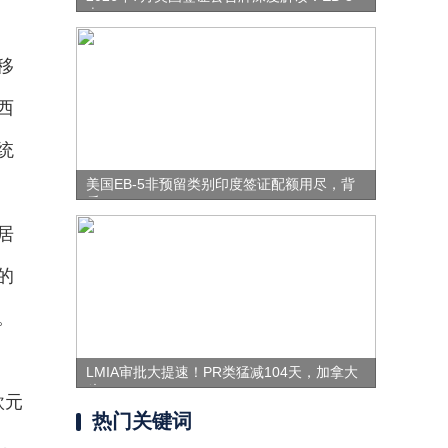
表
移
西
统
美国EB-5非预留类别印度签证配额用尽，背
后
居
的
。
LMIA审批大提速！PR类猛减104天，加拿大
移
欧元
热门关键词
，