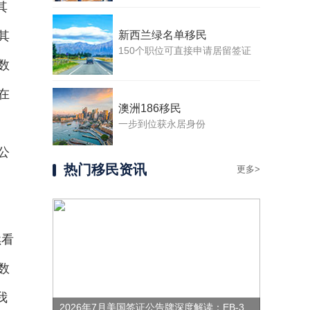
其
其
新西兰绿名单移民
150个职位可直接申请居留签证
数
在
澳洲186移民
一步到位获永居身份
公
热门移民资讯
更多>
续看
数
我
2026年7月美国签证公告牌深度解读：EB-3