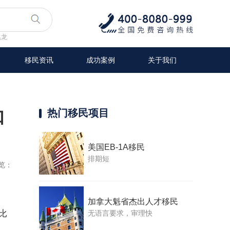
兆龙
移民资讯
成功案例
关于我们
如
热门移民项目
美国EB-1A移民
排期短
览：
加拿大魁省杰出人才移民
比
无语言要求，审理快