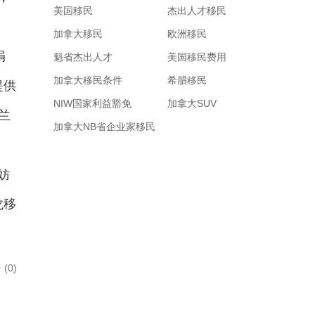
美国移民
杰出人才移民
加拿大移民
欧洲移民
捐
魁省杰出人才
美国移民费用
加拿大移民条件
希腊移民
提供
NIW国家利益豁免
加拿大SUV
兰
加拿大NB省企业家移民
妨
龙移
(0)