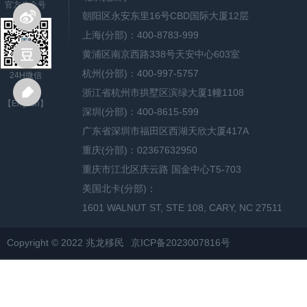
官方公众号
朝阳区永安东里16号CBD国际大厦12层
上海(分部)：400-8783-999
黄浦区南京西路338号天安中心603室
杭州(分部)：400-997-5757
24H微信
浙江省杭州市拱墅区滨绿大厦1幢1108
【English】
深圳(分部)：400-8615-599
广东省深圳市福田区西湖天欣大厦417A
重庆(分部)：02367632950
重庆市江北区庆云路 国金中心T5-703
美国北卡(分部)：
1601 WALNUT ST, STE 108, CARY, NC 27511
Copyright © 2022 兆龙移民
京ICP备2023007816号
网站地图