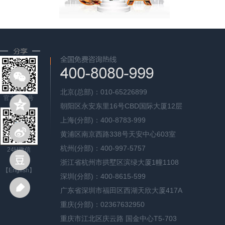
北京(总部)：010-65226899
官方公众号
朝阳区永安东里16号CBD国际大厦12层
上海(分部)：400-8783-999
黄浦区南京西路338号天安中心603室
杭州(分部)：400-997-5757
24H微信
浙江省杭州市拱墅区滨绿大厦1幢1108
【English】
深圳(分部)：400-8615-599
广东省深圳市福田区西湖天欣大厦417A
重庆(分部)：02367632950
重庆市江北区庆云路 国金中心T5-703