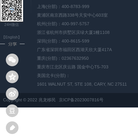
上海(分部)：400-8783-999
黄浦区南京西路338号天安中心603室
杭州(分部)：400-997-5757
24H微信
浙江省杭州市拱墅区滨绿大厦1幢1108
【English】
深圳(分部)：400-8615-599
广东省深圳市福田区西湖天欣大厦417A
重庆(分部)：02367632950
重庆市江北区庆云路 国金中心T5-703
美国北卡(分部)：
1601 WALNUT ST, STE 108, CARY, NC 27511
Copyright © 2022 兆龙移民
京ICP备2023007816号
网站地图