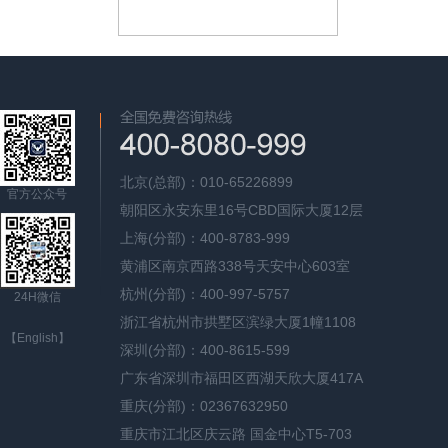
北京(总部)：010-65226899
官方公众号
朝阳区永安东里16号CBD国际大厦12层
上海(分部)：400-8783-999
黄浦区南京西路338号天安中心603室
杭州(分部)：400-997-5757
24H微信
浙江省杭州市拱墅区滨绿大厦1幢1108
【English】
深圳(分部)：400-8615-599
广东省深圳市福田区西湖天欣大厦417A
重庆(分部)：02367632950
重庆市江北区庆云路 国金中心T5-703