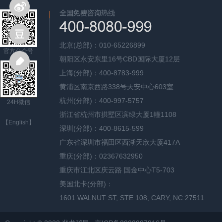
北京(总部)：010-65226899
官方公众号
朝阳区永安东里16号CBD国际大厦12层
上海(分部)：400-8783-999
黄浦区南京西路338号天安中心603室
杭州(分部)：400-997-5757
24H微信
浙江省杭州市拱墅区滨绿大厦1幢1108
【English】
深圳(分部)：400-8615-599
广东省深圳市福田区西湖天欣大厦417A
重庆(分部)：02367632950
重庆市江北区庆云路 国金中心T5-703
美国北卡(分部)：
1601 WALNUT ST, STE 108, CARY, NC 27511