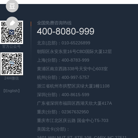
北京(总部)：010-65226899
官方公众号
朝阳区永安东里16号CBD国际大厦12层
上海(分部)：400-8783-999
黄浦区南京西路338号天安中心603室
杭州(分部)：400-997-5757
24H微信
浙江省杭州市拱墅区滨绿大厦1幢1108
【English】
深圳(分部)：400-8615-599
广东省深圳市福田区西湖天欣大厦417A
重庆(分部)：02367632950
重庆市江北区庆云路 国金中心T5-703
美国北卡(分部)：
1601 WALNUT ST, STE 108, CARY, NC 27511