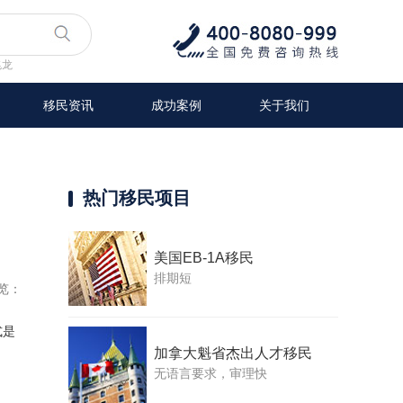
兆龙
移民资讯
成功案例
关于我们
热门移民项目
美国EB-1A移民
排期短
览：
式是
加拿大魁省杰出人才移民
无语言要求，审理快