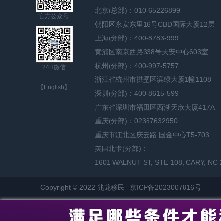
北京(总部)：010-65226899
官方公众号
朝阳区永安东里16号CBD国际大厦12层
上海(分部)：400-8783-999
黄浦区南京西路338号天安中心603室
杭州(分部)：400-997-5757
24H微信
浙江省杭州市拱墅区滨绿大厦1幢1108
【English】
深圳(分部)：400-8615-599
广东省深圳市福田区西湖天欣大厦417A
重庆(分部)：02367632950
重庆市江北区庆云路 国金中心T5-703
美国北卡(分部)：
1601 WALNUT ST, STE 108, CARY, NC 
Copyright © 2022 兆龙移民
京ICP备2023007816号
网站地图