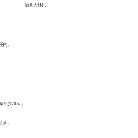
还的。
至少70％；
机构。