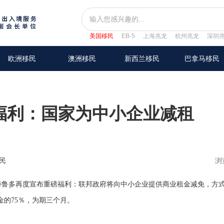
美国移民
EB-5
上海兆龙
杭州兆龙
深圳
欧洲移民
澳洲移民
新西兰移民
巴拿马移民
福利：国家为中小企业减租
民
浏
特鲁多再度宣布重磅福利：联邦政府将向中小企业提供商业租金减免，方
的75％，为期三个月。