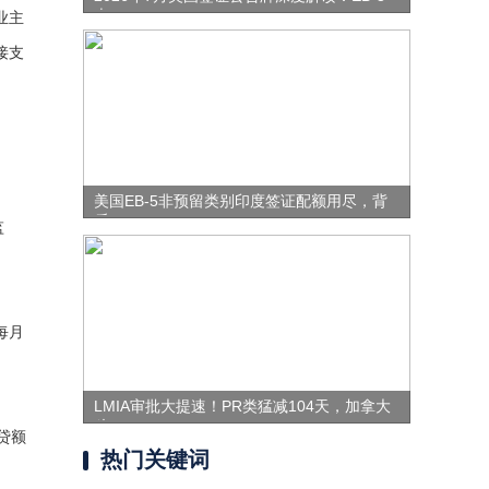
表
业主
接支
美国EB-5非预留类别印度签证配额用尽，背
后
监
每月
LMIA审批大提速！PR类猛减104天，加拿大
移
贷额
热门关键词