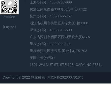
上海(分部)：400-8783-999
黄浦区南京西路338号天安中心603室
杭州(分部)：400-997-5757
24H微信
浙江省杭州市拱墅区滨绿大厦1幢1108
【English】
深圳(分部)：400-8615-599
广东省深圳市福田区西湖天欣大厦417A
重庆(分部)：02367632950
重庆市江北区庆云路 国金中心T5-703
美国北卡(分部)：
1601 WALNUT ST, STE 108, CARY, NC 27511
Copyright © 2022 兆龙移民
京ICP备2023007816号
网站地图